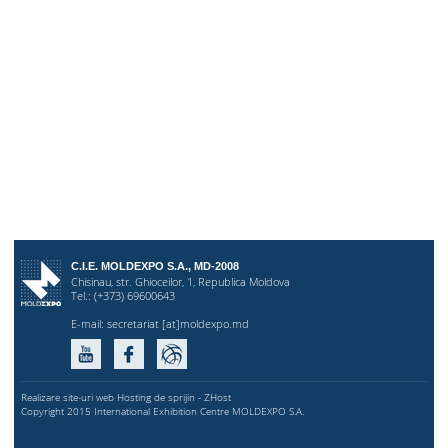
C.I.E. MOLDEXPO S.A., MD-2008
Chisinau, str. Ghioceilor, 1, Republica Moldova
Tel.: (+373) 69600643
E-mail:
secretariat [at]moldexpo.md
Realizare site-uri web Hosting de sprijin - ZHost
Copyright 2015 International Exhibition Centre MOLDEXPO S.A.