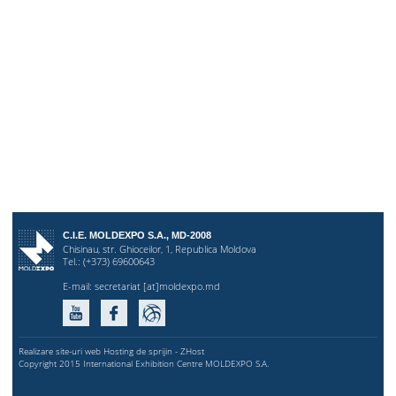
C.I.E. MOLDEXPO S.A., MD-2008
Chisinau, str. Ghioceilor, 1, Republica Moldova
Tel.: (+373) 69600643
E-mail:
secretariat [at]moldexpo.md
Realizare site-uri web Hosting de sprijin - ZHost
Copyright 2015 International Exhibition Centre MOLDEXPO S.A.