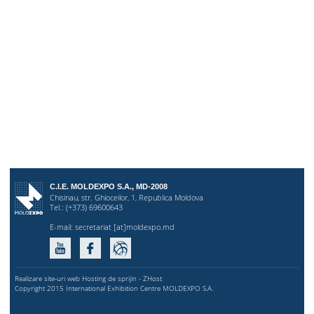
C.I.E. MOLDEXPO S.A., MD-2008
Chisinau, str. Ghioceilor, 1, Republica Moldova
Tel.: (+373) 69600643
E-mail:
secretariat [at]moldexpo.md
Realizare site-uri web Hosting de sprijin - ZHost
Copyright 2015 International Exhibition Centre MOLDEXPO S.A.