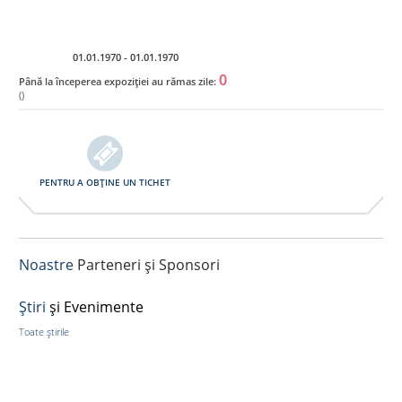
Ro
01.01.1970 - 01.01.1970
0
Până la începerea expoziției au rămas zile:
()
PENTRU A OBȚINE UN TICHET
Noastre
Parteneri și Sponsori
Ştiri
și Evenimente
Toate știrile