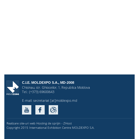
C.I.E. MOLDEXPO S.A., MD-2008
Chisinau, str. Ghioceilor, 1, Republica Moldova
Tel.: (+373) 69600643
E-mail:
secretariat [at]moldexpo.md
Realizare site-uri web
Hosting de sprijin -
ZHost
Copyright 2015 International Exhibition Centre MOLDEXPO S.A.